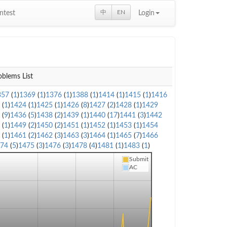
中
EN
ntest
Login
oblems List
357
(
1
)
1369
(
1
)
1376
(
1
)
1388
(
1
)
1414
(
1
)
1415
(
1
)
1416
3
(
1
)
1424
(
1
)
1425
(
1
)
1426
(
8
)
1427
(
2
)
1428
(
1
)
1429
5
(
9
)
1436
(
5
)
1438
(
2
)
1439
(
1
)
1440
(
17
)
1441
(
3
)
1442
8
(
1
)
1449
(
2
)
1450
(
2
)
1451
(
1
)
1452
(
1
)
1453
(
1
)
1454
0
(
1
)
1461
(
2
)
1462
(
3
)
1463
(
3
)
1464
(
1
)
1465
(
7
)
1466
474
(
5
)
1475
(
3
)
1476
(
3
)
1478
(
4
)
1481
(
1
)
1483
(
1
)
Submit
AC