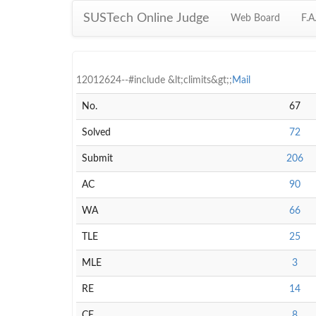
SUSTech Online Judge
Web Board
F.A
12012624--#include &lt;climits&gt;;
Mail
No.
67
Solved
72
Submit
206
AC
90
WA
66
TLE
25
MLE
3
RE
14
CE
8