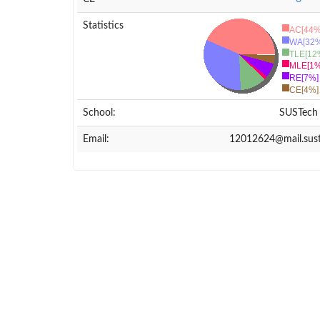
Statistics
AC[44%
WA[32%
TLE[12
MLE[1%
RE[7%]
CE[4%]
School:
SUSTech
Email:
12012624@mail.sust