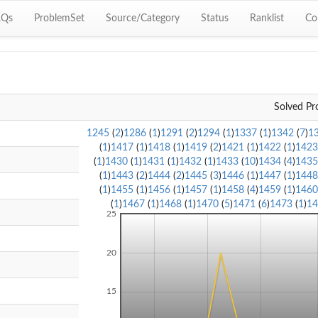
.Qs
ProblemSet
Source/Category
Status
Ranklist
Co
Solved Pr
1245
(
2
)
1286
(
1
)
1291
(
2
)
1294
(
1
)
1337
(
1
)
1342
(
7
)
1
(
1
)
1417
(
1
)
1418
(
1
)
1419
(
2
)
1421
(
1
)
1422
(
1
)
142
(
1
)
1430
(
1
)
1431
(
1
)
1432
(
1
)
1433
(
10
)
1434
(
4
)
143
(
1
)
1443
(
2
)
1444
(
2
)
1445
(
3
)
1446
(
1
)
1447
(
1
)
144
(
1
)
1455
(
1
)
1456
(
1
)
1457
(
1
)
1458
(
4
)
1459
(
1
)
146
(
1
)
1467
(
1
)
1468
(
1
)
1470
(
5
)
1471
(
6
)
1473
(
1
)
1
25
20
15