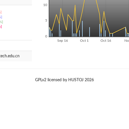
10
]
]
5
%]
]
0
Sep 16
Oct 1
Oct 16
No
ech.edu.cn
GPLv2 licensed by HUSTOJ 2026