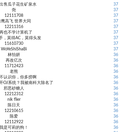
出售瓜子花生矿泉水
37
尧
37
12111708
37
雄鹰高飞 世界大同
37
12211316
37
再也不学计算机了
37
手，莫得AC，莫得头发
37
11610730
37
WoYeShiShaBi
37
林怡妍
36
再改亿次
36
11712423
36
老熊
36
不认识你，你多捞啊
36
开OJ系统？我被南科大除名了
36
邪恶砂糖人
36
12212312
36
nik flier
36
陈日天
36
12210615
36
陈爱
36
12112922
36
我是可莉的狗！
36