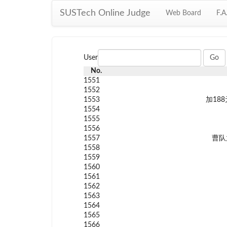
SUSTech Online Judge
Web Board
F.A
User
No.
1551
1552
1553
加18
1554
1555
1556
1557
曹队
1558
1559
1560
1561
1562
1563
1564
1565
1566