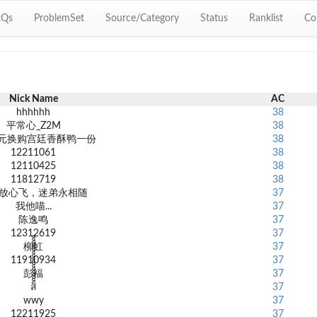
.Qs
ProblemSet
Source/Category
Status
Ranklist
Co
Nick Name
AC
hhhhhh
38
平常心_Z2M
38
8元换购宫廷香酥鸭一份
38
12211061
38
12110425
38
11812719
38
放心飞，迷弟永相随
37
我他喵...
37
陈逸鸣
37
12312619
37
柳虹
37
11910934
37
彭福
37
ส็็็็็็็็็็็็็็็็็็
37
wwy
37
12211925
37