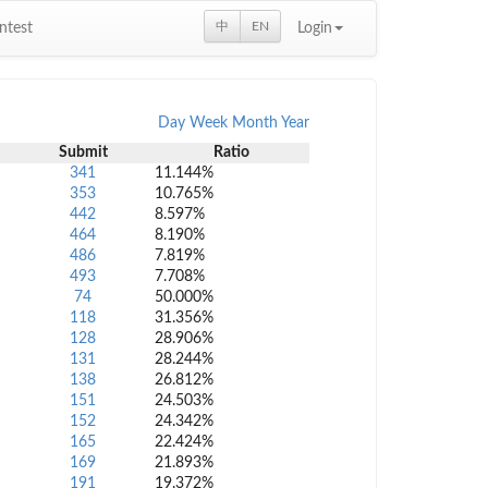
中
EN
ntest
Login
Day
Week
Month
Year
Submit
Ratio
341
11.144%
353
10.765%
442
8.597%
464
8.190%
486
7.819%
493
7.708%
74
50.000%
118
31.356%
128
28.906%
131
28.244%
138
26.812%
151
24.503%
152
24.342%
165
22.424%
169
21.893%
191
19.372%