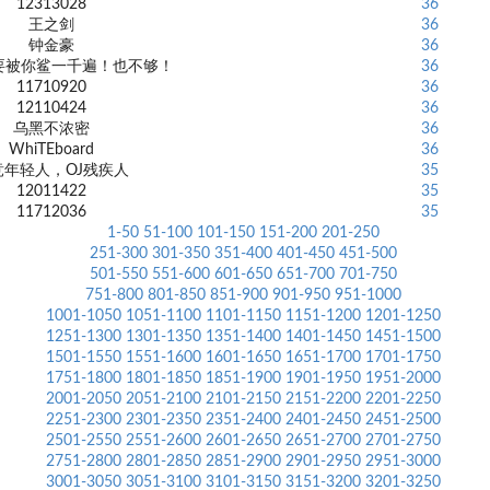
12313028
36
王之剑
36
钟金豪
36
我要被你鲨一千遍！也不够！
36
11710920
36
12110424
36
乌黑不浓密
36
WhiTEboard
36
竞年轻人，OJ残疾人
35
12011422
35
11712036
35
1-50
51-100
101-150
151-200
201-250
251-300
301-350
351-400
401-450
451-500
501-550
551-600
601-650
651-700
701-750
751-800
801-850
851-900
901-950
951-1000
1001-1050
1051-1100
1101-1150
1151-1200
1201-1250
1251-1300
1301-1350
1351-1400
1401-1450
1451-1500
1501-1550
1551-1600
1601-1650
1651-1700
1701-1750
1751-1800
1801-1850
1851-1900
1901-1950
1951-2000
2001-2050
2051-2100
2101-2150
2151-2200
2201-2250
2251-2300
2301-2350
2351-2400
2401-2450
2451-2500
2501-2550
2551-2600
2601-2650
2651-2700
2701-2750
2751-2800
2801-2850
2851-2900
2901-2950
2951-3000
3001-3050
3051-3100
3101-3150
3151-3200
3201-3250